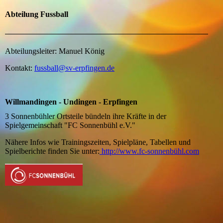
Abteilung Fussball
Abteilungsleiter: Manuel König
Kontakt:
fussball@sv-erpfingen.de
Willmandingen - Undingen - Erpfingen
3 Sonnenbühler Ortsteile bündeln ihre Kräfte in der
Spielgemeinschaft "FC Sonnenbühl e.V."
Nähere Infos wie Trainingszeiten, Spielpläne, Tabellen und
Spielberichte finden Sie unter:
http://www.fc-sonnenbühl.com