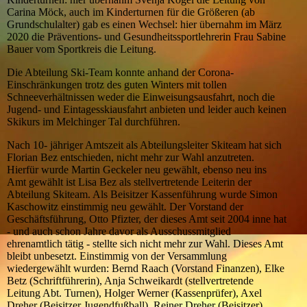
Carina Möck, auch im Kinderturnen für die Größeren (ab
Grundschulalter) gab es einen Wechsel: hier übernahm im März
2020 die Präventions- und Gesundheitssportlehrerin Frau Sabine
Bauer vom Sportkreis die Leitung.
Die Abteilung Ski-Team konnte anhand der Corona-
Einschränkungen trotz des guten Winters mit tollen
Schneeverhältnissen weder die Einweisungsausfahrt, noch die
Jugend- und Eintagesskiausfahrt anbieten und leider auch keinen
Skikurs im Melchinger Tal durchführen.
Nach 10- jähriger Amtszeit als Abteilungsleiter Skiteam hat sich
Florian Bez entschieden, nicht mehr zur Wahl anzutreten.
Hierfür wurde Martin Geckeler neu gewählt, ebenso neu ins
Amt gewählt ist Lisa Bez als stellvertretende Leiterin der
Abteilung Skiteam. Als Beisitzer Kassenführung wurde Simon
Kaschowitz einstimmig neu gewählt. Der Vorstand der
Geschäftsführung, Otto Pfizter, der dieses Amt seit 2004 inne hat
- und auch schon Jahre davor als Ausschussmitglied
ehrenamtlich tätig - stellte sich nicht mehr zur Wahl. Dieses Amt
bleibt unbesetzt. Einstimmig von der Versammlung
wiedergewählt wurden: Bernd Raach (Vorstand Finanzen), Elke
Betz (Schriftführerin), Anja Schweikardt (stellvertretende
Leitung Abt. Turnen), Holger Werner (Kassenprüfer), Axel
Dreher (Beisitzer Jugendfußball), Reiner Dreher (Beisitzer).