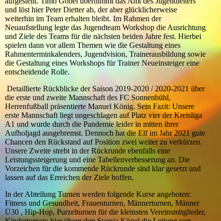
aufgestellt. Timo Göbel übernimmt das Amt des Jugendleiters
und löst hier Peter Dietter ab, der aber glücklicherweise
weiterhin im Team erhalten bleibt. Im Rahmen der
Neuaufstellung legte das Jugendteam Workshop die Ausrichtung
und Ziele des Teams für die nächsten beiden Jahre fest. Hierbei
spielen dann vor allem Themen wie die Gestaltung eines
Rahmenterminkalenders, Jugendvision, Trainerausbildung sowie
die Gestaltung eines Workshops für Trainer Neueinsteiger eine
entscheidende Rolle.
Detaillierte Rückblicke der Saison 2019-2020 / 2020-2021 über
die erste und zweite Mannschaft des FC Sonnenbühl,
Herrenfußball präsentierte Manuel König. Sein Fazit: Unsere
erste Mannschaft liegt ungeschlagen auf Platz vier der Kreisliga
A1 und wurde durch die Pandemie leider in mitten ihrer
Aufholjagd ausgebremst. Dennoch hat die Elf im Jahr 2021 gute
Chancen den Rückstand auf Position zwei weiter zu verkürzen.
Unsere Zweite strebt in der Rückrunde ebenfalls eine
Leistungssteigerung und eine Tabellenverbesserung an. Die
Vorzeichen für die kommende Rückrunde sind klar gesetzt und
lassen auf das Erreichen der Ziele hoffen.
In der Abteilung Turnen werden folgende Kurse angeboten:
Fitness und Gesundheit, Frauenturnen, Männerturnen, Männer
Ü30 , Hip-Hop, Purzelturnen für die kleinsten Vereinsmitglieder,
Kinderturnen: hier übernahm Svenja Kögel die Leitung von