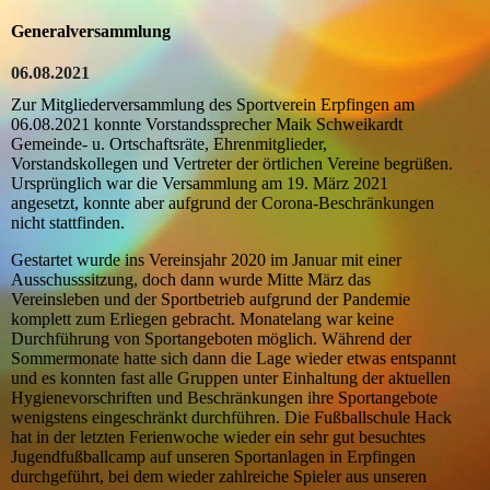
Generalversammlung
06.08.2021
Zur Mitgliederversammlung des Sportverein Erpfingen am
06.08.2021 konnte Vorstandssprecher Maik Schweikardt
Gemeinde- u. Ortschaftsräte, Ehrenmitglieder,
Vorstandskollegen und Vertreter der örtlichen Vereine begrüßen.
Ursprünglich war die Versammlung am 19. März 2021
angesetzt, konnte aber aufgrund der Corona-Beschränkungen
nicht stattfinden.
Gestartet wurde ins Vereinsjahr 2020 im Januar mit einer
Ausschusssitzung, doch dann wurde Mitte März das
Vereinsleben und der Sportbetrieb aufgrund der Pandemie
komplett zum Erliegen gebracht. Monatelang war keine
Durchführung von Sportangeboten möglich. Während der
Sommermonate hatte sich dann die Lage wieder etwas entspannt
und es konnten fast alle Gruppen unter Einhaltung der aktuellen
Hygienevorschriften und Beschränkungen ihre Sportangebote
wenigstens eingeschränkt durchführen. Die Fußballschule Hack
hat in der letzten Ferienwoche wieder ein sehr gut besuchtes
Jugendfußballcamp auf unseren Sportanlagen in Erpfingen
durchgeführt, bei dem wieder zahlreiche Spieler aus unseren