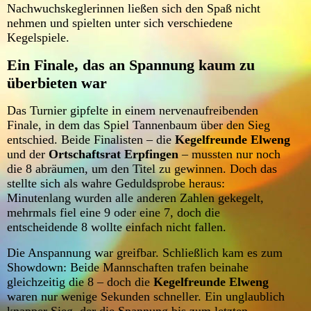
Nachwuchskeglerinnen ließen sich den Spaß nicht
nehmen und spielten unter sich verschiedene
Kegelspiele.
Ein Finale, das an Spannung kaum zu
überbieten war
Das Turnier gipfelte in einem nervenaufreibenden
Finale, in dem das Spiel Tannenbaum über den Sieg
entschied. Beide Finalisten – die
Kegelfreunde Elweng
und der
Ortschaftsrat Erpfingen
– mussten nur noch
die 8 abräumen, um den Titel zu gewinnen. Doch das
stellte sich als wahre Geduldsprobe heraus:
Minutenlang wurden alle anderen Zahlen gekegelt,
mehrmals fiel eine 9 oder eine 7, doch die
entscheidende 8 wollte einfach nicht fallen.
Die Anspannung war greifbar. Schließlich kam es zum
Showdown: Beide Mannschaften trafen beinahe
gleichzeitig die 8 – doch die
Kegelfreunde Elweng
waren nur wenige Sekunden schneller. Ein unglaublich