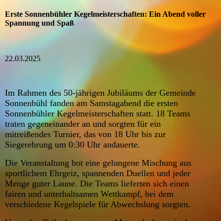
Erste Sonnenbühler Kegelmeisterschaften: Ein Abend voller
Spannung und Spaß
22.03.2025
Im Rahmen des 50-jährigen Jubiläums der Gemeinde
Sonnenbühl fanden am Samstagabend die ersten
Sonnenbühler Kegelmeisterschaften statt. 18 Teams
traten gegeneinander an und sorgten für ein
mitreißendes Turnier, das von 18 Uhr bis zur
Siegerehrung um 0:30 Uhr andauerte.
Die Veranstaltung bot eine gelungene Mischung aus
sportlichem Ehrgeiz, spannenden Duellen und jeder
Menge guter Laune. Die Teams lieferten sich einen
fairen und unterhaltsamen Wettkampf, bei dem
verschiedene Kegelspiele für Abwechslung sorgten.