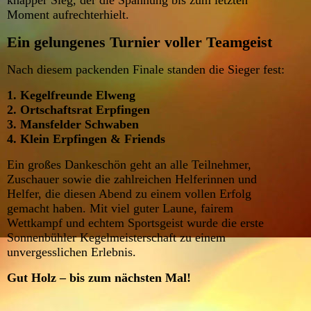
knapper Sieg, der die Spannung bis zum letzten
Moment aufrechterhielt.
Ein gelungenes Turnier voller Teamgeist
Nach diesem packenden Finale standen die Sieger fest:
1. Kegelfreunde Elweng
2. Ortschaftsrat Erpfingen
3. Mansfelder Schwaben
4. Klein Erpfingen & Friends
Ein großes Dankeschön geht an alle Teilnehmer,
Zuschauer sowie die zahlreichen Helferinnen und
Helfer, die diesen Abend zu einem vollen Erfolg
gemacht haben. Mit viel guter Laune, fairem
Wettkampf und echtem Sportsgeist wurde die erste
Sonnenbühler Kegelmeisterschaft zu einem
unvergesslichen Erlebnis.
Gut Holz – bis zum nächsten Mal!