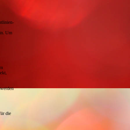
tlinien-
ein. Um
im
ekt,
t werden
für die