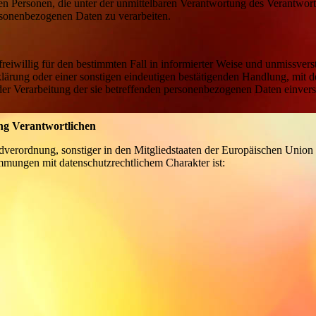
en Personen, die unter der unmittelbaren Verantwortung des Verantwort
ersonenbezogenen Daten zu verarbeiten.
freiwillig für den bestimmten Fall in informierter Weise und unmissvers
rung oder einer sonstigen eindeutigen bestätigenden Handlung, mit de
t der Verarbeitung der sie betreffenden personenbezogenen Daten einver
ung Verantwortlichen
dverordnung, sonstiger in den Mitgliedstaaten der Europäischen Union
mmungen mit datenschutzrechtlichem Charakter ist: