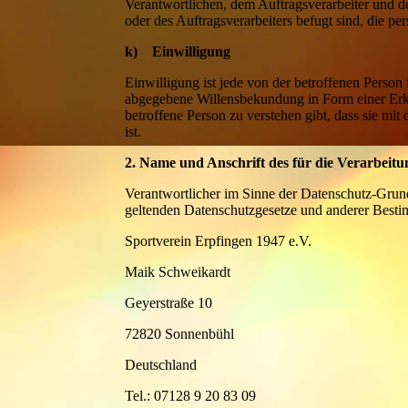
Verantwortlichen, dem Auftragsverarbeiter und d
oder des Auftragsverarbeiters befugt sind, die p
k) Einwilligung
Einwilligung ist jede von der betroffenen Person 
abgegebene Willensbekundung in Form einer Erklä
betroffene Person zu verstehen gibt, dass sie mi
ist.
2. Name und Anschrift des für die Verarbeit
Verantwortlicher im Sinne der Datenschutz-Grun
geltenden Datenschutzgesetze und anderer Besti
Sportverein Erpfingen 1947 e.V.
Maik Schweikardt
Geyerstraße 10
72820 Sonnenbühl
Deutschland
Tel.: 07128
9 20 83 09