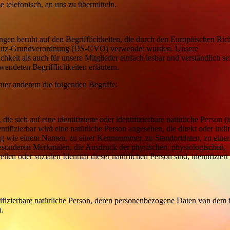
 telefonisch, an uns zu übermitteln.
gen beruht auf den Begrifflichkeiten, die durch den Europäischen Rich
chutz-Grundverordnung (DS-GVO) verwendet wurden. Unsere
chkeit als auch für unsere Mitglieder einfach lesbar und verständlich s
wendeten Begrifflichkeiten erläutern.
ter anderem die folgenden Begriffe:
e sich auf eine identifizierte oder identifizierbare natürliche Person (
tifizierbar wird eine natürliche Person angesehen, die direkt oder indir
ng wie einem Namen, zu einer Kennnummer, zu Standortdaten, zu einer
sonderen Merkmalen, die Ausdruck der physischen, physiologischen,
ellen oder sozialen Identität dieser natürlichen Person sind, identifizier
entifizierbare natürliche Person, deren personenbezogene Daten von dem 
n.