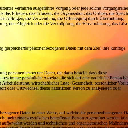
atisierter Verfahren ausgeführte Vorgang oder jede solche Vorgangsreih
das Erheben, das Erfassen, die Organisation, das Ordnen, die Speich
das Abfragen, die Verwendung, die Offenlegung durch Übermittlung,
llung, den Abgleich oder die Verknüpfung, die Einschränkung, das Lös
ng gespeicherter personenbezogener Daten mit dem Ziel, ihre künftige
eitung personenbezogener Daten, die darin besteht, dass diese
estimmte persönliche Aspekte, die sich auf eine natürliche Person be
Arbeitsleistung, wirtschaftlicher Lage, Gesundheit, persönlicher Vorli
tsort oder Ortswechsel dieser natürlichen Person zu analysieren oder
nbezogener Daten in einer Weise, auf welche die personenbezogenen D
cht mehr einer spezifischen betroffenen Person zugeordnet werden kön
ert aufbewahrt werden und technischen und organisatorischen Maßnahm