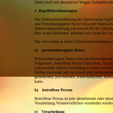
Daten auch auf alternativen Wegen, beispielsweise
1. Begriffsbestimmungen
Die Datenschutzerklärung des Sportvereins Erpfin
und Verordnungsgeber beim Erlass der Datens
Datenschutzerklärung soll sowohl für die Öffentli
dies zu gewährleisten, möchten wir vorab die ver
Wir verwenden in dieser Datenschutzerklärung un
a) personenbezogene Daten
Personenbezogene Daten sind alle Informationen, di
Folgenden „betroffene Person“) beziehen. Als iden
insbesondere mittels Zuordnung zu einer Kennu
Online-Kennung oder zu einem oder mehreren be
genetischen, psychischen, wirtschaftlichen, kultur
kann.
b) betroffene Person
Betroffene Person ist jede identifizierte oder id
Verarbeitung Verantwortlichen verarbeitet werde
c) Verarbeitung