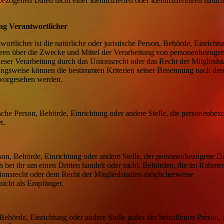
ezogenen Daten nicht einer identifizierten oder identifizierbaren natürl
ng Verantwortlicher
wortlicher ist die natürliche oder juristische Person, Behörde, Einricht
deren über die Zwecke und Mittel der Verarbeitung von personenbezoge
eser Verarbeitung durch das Unionsrecht oder das Recht der Mitgliedst
ungsweise können die bestimmten Kriterien seiner Benennung nach de
 vorgesehen werden.
stische Person, Behörde, Einrichtung oder andere Stelle, die personenbe
t.
erson, Behörde, Einrichtung oder andere Stelle, der personenbezogene D
h bei ihr um einen Dritten handelt oder nicht. Behörden, die im Rahme
onsrecht oder dem Recht der Mitgliedstaaten möglicherweise
nicht als Empfänger.
n, Behörde, Einrichtung oder andere Stelle außer der betroffenen Person,