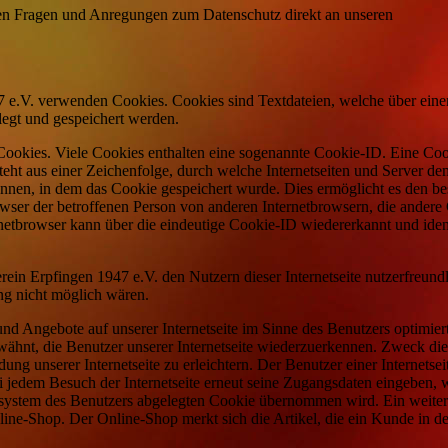
allen Fragen und Anregungen zum Datenschutz direkt an unseren
47 e.V. verwenden Cookies. Cookies sind Textdateien, welche über eine
egt und gespeichert werden.
 Cookies. Viele Cookies enthalten eine sogenannte Cookie-ID. Eine Co
teht aus einer Zeichenfolge, durch welche Internetseiten und Server de
nnen, in dem das Cookie gespeichert wurde. Dies ermöglicht es den b
owser der betroffenen Person von anderen Internetbrowsern, die andere
rnetbrowser kann über die eindeutige Cookie-ID wiedererkannt und ident
ein Erpfingen 1947 e.V. den Nutzern dieser Internetseite nutzerfreund
ung nicht möglich wären.
nd Angebote auf unserer Internetseite im Sinne des Benutzers optimier
wähnt, die Benutzer unserer Internetseite wiederzuerkennen. Zweck die
g unserer Internetseite zu erleichtern. Der Benutzer einer Internetseit
 jedem Besuch der Internetseite erneut seine Zugangsdaten eingeben, w
rsystem des Benutzers abgelegten Cookie übernommen wird. Ein weiter
line-Shop. Der Online-Shop merkt sich die Artikel, die ein Kunde in d