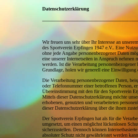
Datenschutzerklärung
Wir freuen uns sehr über Ihr Interesse an unsere
des Sportverein Erpfingen 1947 e.V.. Eine Nutzun
ohne jede Angabe personenbezogener Daten mögli
eine unserer Internetseiten in Anspruch nehmen 
werden. Ist die Verarbeitung personenbezogener D
Grundlage, holen wir generell eine Einwilligung 
Die Verarbeitung personenbezogener Daten, beis
oder Telefonnummer einer betroffenen Person, er
Übereinstimmung mit den für den Sportverein Er
Mittels dieser Datenschutzerklärung möchte unse
erhobenen, genutzten und verarbeiteten personen
dieser Datenschutzerklärung über die ihnen zust
Der Sportverein Erpfingen hat als für die Verar
umgesetzt, um einen möglichst lückenlosen Schut
sicherzustellen. Dennoch können Internetbasiert
absoluter Schutz nicht gewährleistet werden kann