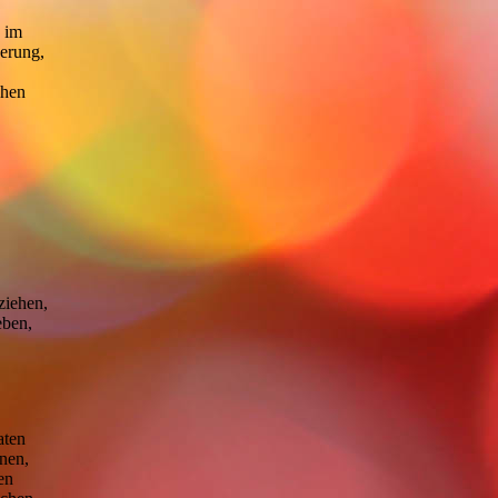
e im
erung,
chen
ziehen,
eben,
aten
nen,
en