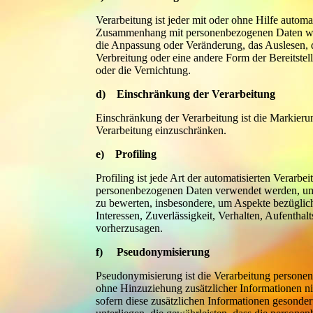
Verarbeitung ist jeder mit oder ohne Hilfe autom
Zusammenhang mit personenbezogenen Daten wie 
die Anpassung oder Veränderung, das Auslesen, 
Verbreitung oder eine andere Form der Bereitste
oder die Vernichtung.
d) Einschränkung der Verarbeitung
Einschränkung der Verarbeitung ist die Markieru
Verarbeitung einzuschränken.
e) Profiling
Profiling ist jede Art der automatisierten Verarb
personenbezogenen Daten verwendet werden, um b
zu bewerten, insbesondere, um Aspekte bezüglich 
Interessen, Zuverlässigkeit, Verhalten, Aufenthal
vorherzusagen.
f) Pseudonymisierung
Pseudonymisierung ist die Verarbeitung persone
ohne Hinzuziehung zusätzlicher Informationen ni
sofern diese zusätzlichen Informationen gesond