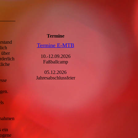
Termine
orstand
Termine E-MTB
lich
 über
10.-12.09.2026
rderlich
Faßballcamp
zliche
05.12.2026
Jahresabschlussfeier
esse
ngen.
ls
aßnahmen
s ein
zogene