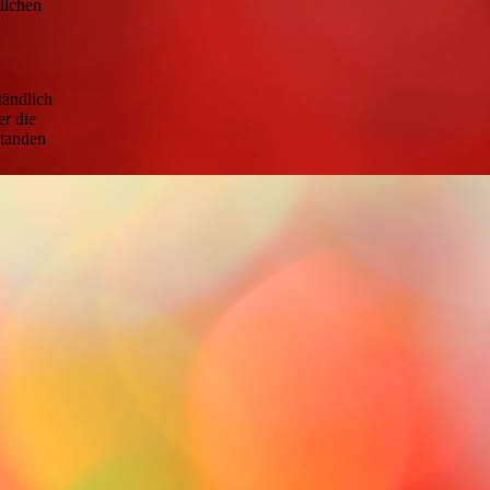
lichen
tändlich
r die
standen