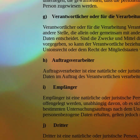
unterliegen, die gewährleisten, dass die personenb
Person zugewiesen werden.
g) Verantwortlicher oder für die Verarbeitu
Verantwortlicher oder für die Verarbeitung Verant
andere Stelle, die allein oder gemeinsam mit an
Daten entscheidet. Sind die Zwecke und Mittel di
vorgegeben, so kann der Verantwortliche bezieh
Unionsrecht oder dem Recht der Mitgliedstaaten
h) Auftragsverarbeiter
Auftragsverarbeiter ist eine natürliche oder juri
Daten im Auftrag des Verantwortlichen verarbeite
i) Empfänger
Empfänger ist eine natürliche oder juristische P
offengelegt werden, unabhängig davon, ob es sic
bestimmten Untersuchungsauftrags nach dem Uni
personenbezogene Daten erhalten, gelten jedoch 
j) Dritter
Dritter ist eine natürliche oder juristische Perso