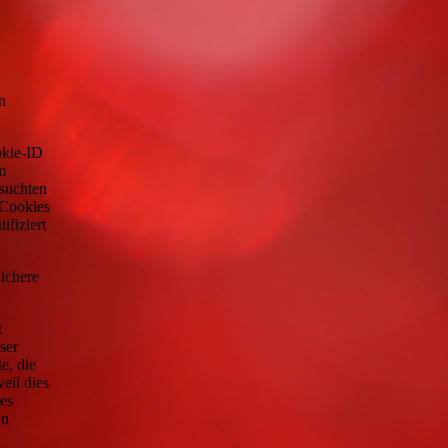
n
okie-ID
m
esuchten
 Cookies
ifiziert
lichere
t
ser
e, die
eil dies
es
en