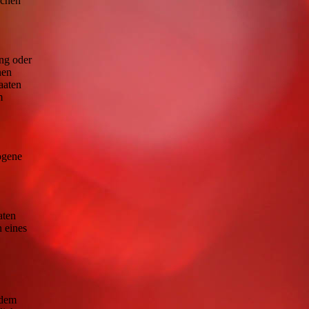
ichen
ung oder
nen
aaten
m
zogene
aten
n eines
 dem