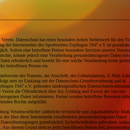
m Verein. Datenschutz hat einen besonders hohen Stellenwert für den V
g der Internetseiten des Sportvereins Erpfingen 1947 e.V ist grundsätz
ch. Sofern eine betroffene Person besondere Services unseres Vereins
möchte, könnte jedoch eine Verarbeitung personenbezogener Daten erfo
aten erforderlich und besteht für eine solche Verarbeitung keine geset
der betroffenen Person ein.
pielsweise des Namens, der Anschrift, des Geburtsdatums, E-Mail-Adr
folgt stets im Einklang mit der Datenschutz-Grundverordnung und in
pfingen 1947 e.V. geltenden landesspezifischen Datenschutzbestimmu
r Verein die Öffentlichkeit über Art, Umfang und Zweck der von uns
bezogenen Daten informieren. Ferner werden betroffene Personen mitte
ehenden Rechte aufgeklärt.
beitung Verantwortlicher zahlreiche technische und organisatorische M
z der über diese Internetseite verarbeiteten personenbezogenen Daten
e Datenübertragungen grundsätzlich Sicherheitslücken aufweisen, sodas
. Aus diesem Grund steht es jeder betroffenen Person frei, personenbe