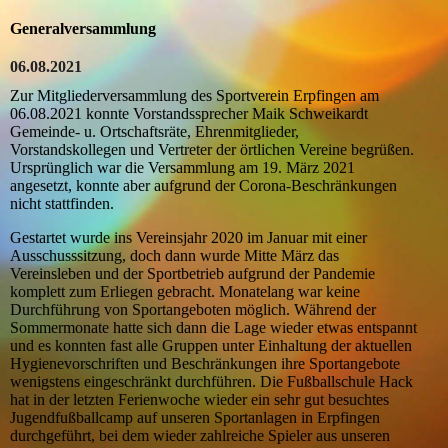
Generalversammlung
06.08.2021
Zur Mitgliederversammlung des Sportverein Erpfingen am
06.08.2021 konnte Vorstandssprecher Maik Schweikardt
Gemeinde- u. Ortschaftsräte, Ehrenmitglieder,
Vorstandskollegen und Vertreter der örtlichen Vereine begrüßen.
Ursprünglich war die Versammlung am 19. März 2021
angesetzt, konnte aber aufgrund der Corona-Beschränkungen
nicht stattfinden.
Gestartet wurde ins Vereinsjahr 2020 im Januar mit einer
Ausschusssitzung, doch dann wurde Mitte März das
Vereinsleben und der Sportbetrieb aufgrund der Pandemie
komplett zum Erliegen gebracht. Monatelang war keine
Durchführung von Sportangeboten möglich. Während der
Sommermonate hatte sich dann die Lage wieder etwas entspannt
und es konnten fast alle Gruppen unter Einhaltung der aktuellen
Hygienevorschriften und Beschränkungen ihre Sportangebote
wenigstens eingeschränkt durchführen. Die Fußballschule Hack
hat in der letzten Ferienwoche wieder ein sehr gut besuchtes
Jugendfußballcamp auf unseren Sportanlagen in Erpfingen
durchgeführt, bei dem wieder zahlreiche Spieler aus unseren