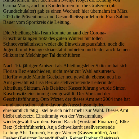
Carina Möck, auch im Kinderturnen für die Größeren (ab
Grundschulalter) gab es einen Wechsel: hier übernahm im März
2020 die Präventions- und Gesundheitssportlehrerin Frau Sabine
Bauer vom Sportkreis die Leitung.
Die Abteilung Ski-Team konnte anhand der Corona-
Einschränkungen trotz des guten Winters mit tollen
Schneeverhältnissen weder die Einweisungsausfahrt, noch die
Jugend- und Eintagesskiausfahrt anbieten und leider auch keinen
Skikurs im Melchinger Tal durchführen.
Nach 10- jähriger Amtszeit als Abteilungsleiter Skiteam hat sich
Florian Bez entschieden, nicht mehr zur Wahl anzutreten.
Hierfür wurde Martin Geckeler neu gewählt, ebenso neu ins
Amt gewählt ist Lisa Bez als stellvertretende Leiterin der
Abteilung Skiteam. Als Beisitzer Kassenführung wurde Simon
Kaschowitz einstimmig neu gewählt. Der Vorstand der
Geschäftsführung, Otto Pfizter, der dieses Amt seit 2004 inne hat
- und auch schon Jahre davor als Ausschussmitglied
ehrenamtlich tätig - stellte sich nicht mehr zur Wahl. Dieses Amt
bleibt unbesetzt. Einstimmig von der Versammlung
wiedergewählt wurden: Bernd Raach (Vorstand Finanzen), Elke
Betz (Schriftführerin), Anja Schweikardt (stellvertretende
Leitung Abt. Turnen), Holger Werner (Kassenprüfer), Axel
Dreher (Beisitzer Jugendfußball), Reiner Dreher (Beisitzer).