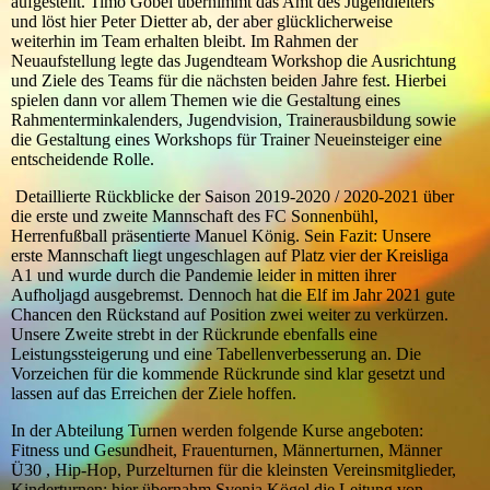
aufgestellt. Timo Göbel übernimmt das Amt des Jugendleiters
und löst hier Peter Dietter ab, der aber glücklicherweise
weiterhin im Team erhalten bleibt. Im Rahmen der
Neuaufstellung legte das Jugendteam Workshop die Ausrichtung
und Ziele des Teams für die nächsten beiden Jahre fest. Hierbei
spielen dann vor allem Themen wie die Gestaltung eines
Rahmenterminkalenders, Jugendvision, Trainerausbildung sowie
die Gestaltung eines Workshops für Trainer Neueinsteiger eine
entscheidende Rolle.
Detaillierte Rückblicke der Saison 2019-2020 / 2020-2021 über
die erste und zweite Mannschaft des FC Sonnenbühl,
Herrenfußball präsentierte Manuel König. Sein Fazit: Unsere
erste Mannschaft liegt ungeschlagen auf Platz vier der Kreisliga
A1 und wurde durch die Pandemie leider in mitten ihrer
Aufholjagd ausgebremst. Dennoch hat die Elf im Jahr 2021 gute
Chancen den Rückstand auf Position zwei weiter zu verkürzen.
Unsere Zweite strebt in der Rückrunde ebenfalls eine
Leistungssteigerung und eine Tabellenverbesserung an. Die
Vorzeichen für die kommende Rückrunde sind klar gesetzt und
lassen auf das Erreichen der Ziele hoffen.
In der Abteilung Turnen werden folgende Kurse angeboten:
Fitness und Gesundheit, Frauenturnen, Männerturnen, Männer
Ü30 , Hip-Hop, Purzelturnen für die kleinsten Vereinsmitglieder,
Kinderturnen: hier übernahm Svenja Kögel die Leitung von