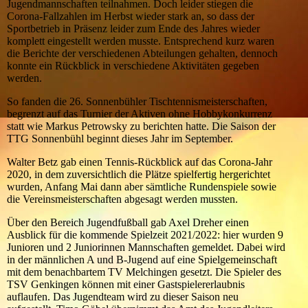
Jugendmannschaften teilnahmen. Doch leider stiegen die
Corona-Fallzahlen im Herbst wieder stark an, so dass der
Sportbetrieb in Präsenz leider zum Ende des Jahres wieder
komplett eingestellt werden musste. Entsprechend kurz waren
die Berichte der verschiedenen Abteilungen gehalten, dennoch
konnte ein Rückblick in verschiedene Aktivitäten gegeben
werden.
So fanden die 26. Sonnenbühler Tischtennismeisterschaften,
begrenzt auf das Turnier der Aktiven ohne Hobbykonkurrenz
statt wie Markus Petrowsky zu berichten hatte. Die Saison der
TTG Sonnenbühl beginnt dieses Jahr im September.
Walter Betz gab einen Tennis-Rückblick auf das Corona-Jahr
2020, in dem zuversichtlich die Plätze spielfertig hergerichtet
wurden, Anfang Mai dann aber sämtliche Rundenspiele sowie
die Vereinsmeisterschaften abgesagt werden mussten.
Über den Bereich Jugendfußball gab Axel Dreher einen
Ausblick für die kommende Spielzeit 2021/2022: hier wurden 9
Junioren und 2 Juniorinnen Mannschaften gemeldet. Dabei wird
in der männlichen A und B-Jugend auf eine Spielgemeinschaft
mit dem benachbartem TV Melchingen gesetzt. Die Spieler des
TSV Genkingen können mit einer Gastspielererlaubnis
auflaufen. Das Jugendteam wird zu dieser Saison neu