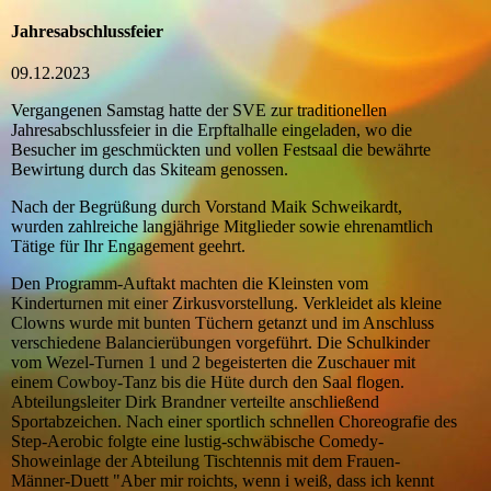
Jahresabschlussfeier
09.12.2023
Vergangenen Samstag hatte der SVE zur traditionellen
Jahresabschlussfeier in die Erpftalhalle eingeladen, wo die
Besucher im geschmückten und vollen Festsaal die bewährte
Bewirtung durch das Skiteam genossen.
Nach der Begrüßung durch Vorstand Maik Schweikardt,
wurden zahlreiche langjährige Mitglieder sowie ehrenamtlich
Tätige für Ihr Engagement geehrt.
Den Programm-Auftakt machten die Kleinsten vom
Kinderturnen mit einer Zirkusvorstellung. Verkleidet als kleine
Clowns wurde mit bunten Tüchern getanzt und im Anschluss
verschiedene Balancierübungen vorgeführt. Die Schulkinder
vom Wezel-Turnen 1 und 2 begeisterten die Zuschauer mit
einem Cowboy-Tanz bis die Hüte durch den Saal flogen.
Abteilungsleiter Dirk Brandner verteilte anschließend
Sportabzeichen. Nach einer sportlich schnellen Choreografie des
Step-Aerobic folgte eine lustig-schwäbische Comedy-
Showeinlage der Abteilung Tischtennis mit dem Frauen-
Männer-Duett "Aber mir roichts, wenn i weiß, dass ich kennt