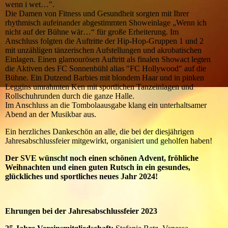
wenn i wet…".
Die Damen von Fitness und Gesundheit sorgten mit Ihrer
rhythmisch aufeinander abgestimmten Showeinlage „Wenn ich
nicht auf der Bühne wär…“ für große Erheiterung. Im
Anschluss folgten die Auftritte der Hip-Hop-Gruppen 1 und 2
mit unzähligen tänzerischen Aufstellungen und akrobatischen
Einlagen. Einen glamourösen Auftritt als finalen Showact legten
die Aktiven des FC Sonnenbühl alias "FC Hollywood" auf die
Bühne. Ein Dutzend Barbies mit blondem Haar und in pinken
Leggins umrahmten Ken mit sportlichen Tanzeinlagen und
Rollschuhrunden durch die ganze Halle.
Im Anschluss an die Tombolaausgabe klang ein unterhaltsamer
Abend an der Musikbar aus.
Ein herzliches Dankeschön an alle, die bei der diesjährigen
Jahresabschlussfeier mitgewirkt, organisiert und geholfen haben!
Der SVE wünscht noch einen schönen Advent, fröhliche
Weihnachten und einen guten Rutsch in ein gesundes,
glückliches und sportliches neues Jahr 2024!
Ehrungen bei der Jahresabschlussfeier 2023