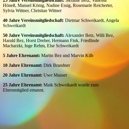
25 Jahre Vereinsmitgliedschaft:
Stefanie Betz, Vanessa
Höneß, Manuel König, Nadine Essig, Rosemarie Reicherter,
Sylvia Wittner, Christian Wittner
40 Jahre Vereinsmitgliedschaft
: Dietmar Schweikardt, Angela
Schweikardt
50 Jahre Vereinsmitgliedschaft:
Alexander Betz, Willi Bez,
Harald Bez, Horst Dreher, Hermann Fink, Friedlinde
Macharzki, Inge Rehm, Else Schweikardt
5 Jahre Ehrenamt:
Martin Bez und Marvin Kilb
10 Jahre Ehrenamt:
Dirk Brandner
20 Jahre Ehrenamt:
Uwe Mauser
25 Jahre Ehrenamt:
Maik Schweikardt wurde zum
Ehrenmitglied ernannt.