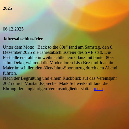
2025
06.12.2025
Jahresabschlussfeier
Unter dem Motto „Back to the 80s“ fand am Samstag, den 6.
Dezember 2025 die Jahresabschlussfeier des SVE statt. Die
Festhalle erstrahlte in weihnachtlichem Glanz mit bunter 80er
Jahre Deko, während die Moderatoren Lisa Bez und Joachim
Maier im schillernden 80er-Jahre-Sportanzug durch den Abend
führten.
Nach der Begrüßung und einem Rückblick auf das Vereinsjahr
2025 durch Vorstandssprecher Maik Schweikardt fand die
Ehrung der langjährigen Vereinsmitglieder statt....
mehr