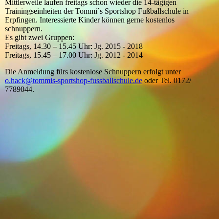
Mittlerweile laufen freitags schon wieder die 14-tägigen
Trainingseinheiten der Tommi´s Sportshop Fußballschule in
Erpfingen. Interessierte Kinder können gerne kostenlos
schnuppern.
Es gibt zwei Gruppen:
Freitags, 14.30 – 15.45 Uhr: Jg. 2015 - 2018
Freitags, 15.45 – 17.00 Uhr: Jg. 2012 - 2014
Die Anmeldung fürs kostenlose Schnuppern erfolgt unter
o.hack@tommis-sportshop-fussballschule.de
oder Tel. 0172/
7789044.