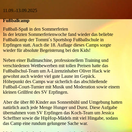
11.09.-13.09.2025
Fußballcamp
Fußball-Spaß in den Sommerferien
In der letzten Sommerferienwoche fand wieder das beliebte
Fußballcamp der Tommi´s Sportshop Fußballschule in
Erpfingen statt. Auch die 18. Auflage dieses Camps sorgte
wieder für absolute Begeisterung bei den Kids!
Neben einer Ballmaschine, professionellem Training und
verschiedenen Wettbewerben mit tollen Preisen hatte das
Fußballschul-Team um A-Lizenzinhaber Oliver Hack wie
gewohnt auch wieder viel gute Laune im Gepäck.
Höhepunkt des Camps war sicherlich das abschließende
Fußball-Court-Turnier mit Musik und Moderation sowie einem
kleinen Grillfest des SV Erpfingen.
Aber die über 80 Kinder aus Sonnenbühl und Umgebung hatten
natürlich auch jede Menge Hunger und Durst. Diese Aufgabe
übernahmen vom SV Erpfingen das Koch-Team um Jessica
Scheffner sowie die HipHop-Mädels mit viel Hingabe, sodass
das Camp eine rundum gelungene Sache war.