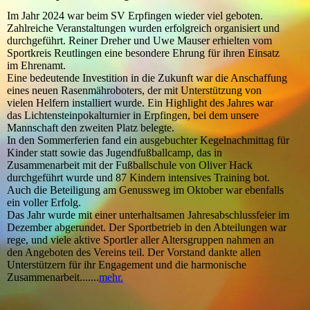
Im Jahr 2024 war beim SV Erpfingen wieder viel geboten.
Zahlreiche Veranstaltungen wurden erfolgreich organisiert und
durchgeführt. Reiner Dreher und Uwe Mauser erhielten vom
Sportkreis Reutlingen eine besondere Ehrung für ihren Einsatz
im Ehrenamt.
Eine bedeutende Investition in die Zukunft war die Anschaffung
eines neuen Rasenmähroboters, der mit Unterstützung von
vielen Helfern installiert wurde. Ein Highlight des Jahres war
das Lichtensteinpokalturnier in Erpfingen, bei dem unsere
Mannschaft den zweiten Platz belegte.
In den Sommerferien fand ein ausgebuchter Kegelnachmittag für
Kinder statt sowie das Jugendfußballcamp, das in
Zusammenarbeit mit der Fußballschule von Oliver Hack
durchgeführt wurde und 87 Kindern intensives Training bot.
Auch die Beteiligung am Genussweg im Oktober war ebenfalls
ein voller Erfolg.
Das Jahr wurde mit einer unterhaltsamen Jahresabschlussfeier im
Dezember abgerundet. Der Sportbetrieb in den Abteilungen war
rege, und viele aktive Sportler aller Altersgruppen nahmen an
den Angeboten des Vereins teil. Der Vorstand dankte allen
Unterstützern für ihr Engagement und die harmonische
Zusammenarbeit.......
mehr.