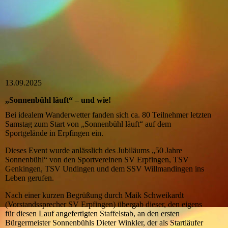
13.09.2025
„Sonnenbühl läuft“ – und wie!
Bei idealem Wanderwetter fanden sich ca. 80 Teilnehmer letzten
Samstag zum Start von „Sonnenbühl läuft“ auf dem
Sportgelände in Erpfingen ein.
Dieses Event wurde anlässlich des Jubiläums „50 Jahre
Sonnenbühl“ von den Sportvereinen SV Erpfingen, TSV
Genkingen, TSV Undingen und dem SSV Willmandingen ins
Leben gerufen.
Nach einer kurzen Begrüßung durch Maik Schweikardt
(Vorstandssprecher SV Erpfingen) übergab dieser, den eigens
für diesen Lauf angefertigten Staffelstab, an den ersten
Bürgermeister Sonnenbühls Dieter Winkler, der als Startläufer